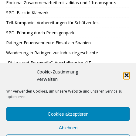
Fortuna: Zusammenarbeit mit adidas und 11teamsports
SPD: Blick in Klärwerk
Tell-Kompanie: Vorbereitungen für Schützenfest
SPD: Führung durch Poensgenpark
Ratinger Feuerwehrleute Einsatz in Spanien
Wanderung in Ratingen zur Industriegeschichte
„Dialog und Fotografie“: Ausstellung im KIT
Cookie-Zustimmung
Sondereinsatz der Polizei in Ratingen
verwalten
Erstes Urteil gegen Betrügerbande
Wir verwenden Cookies, um unsere Website und unseren Service zu
Möschesonntag: Bruderschaft beginnt Schützenfest
optimieren.
RTC: Alt-Traktorentreffen und Museumsfest
Finne Patrik Jääskeläinen stürmt für Ice Aliens
Cookies akzeptieren
Ablehnen