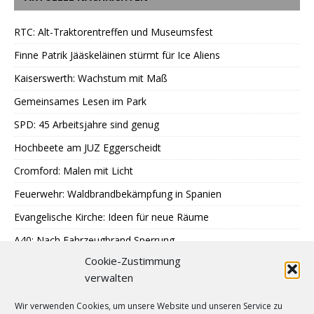
RTC: Alt-Traktorentreffen und Museumsfest
Finne Patrik Jääskeläinen stürmt für Ice Aliens
Kaiserswerth: Wachstum mit Maß
Gemeinsames Lesen im Park
SPD: 45 Arbeitsjahre sind genug
Hochbeete am JUZ Eggerscheidt
Cromford: Malen mit Licht
Feuerwehr: Waldbrandbekämpfung in Spanien
Evangelische Kirche: Ideen für neue Räume
A40: Nach Fahrzeugbrand Sperrung
Cookie-Zustimmung
MercatorJazz im September
verwalten
Breitscheid feiert 13. Schlossfest
Wir verwenden Cookies, um unsere Website und unseren Service zu
Katenbüll hinterm Deich in Nordfriesland