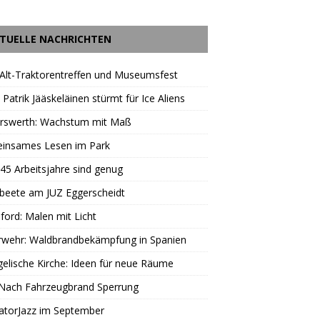
TUELLE NACHRICHTEN
Alt-Traktorentreffen und Museumsfest
 Patrik Jääskeläinen stürmt für Ice Aliens
erswerth: Wachstum mit Maß
insames Lesen im Park
45 Arbeitsjahre sind genug
beete am JUZ Eggerscheidt
ord: Malen mit Licht
rwehr: Waldbrandbekämpfung in Spanien
elische Kirche: Ideen für neue Räume
 Nach Fahrzeugbrand Sperrung
atorJazz im September