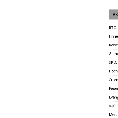
AK
RTC: 
Finne
Kais
Geme
SPD: 
Hoch
Cromf
Feue
Evang
A40:
Merc