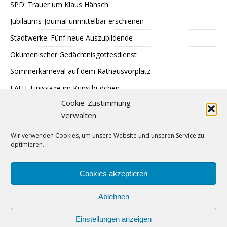
SPD: Trauer um Klaus Hänsch
Jubiläums-Journal unmittelbar erschienen
Stadtwerke: Fünf neue Auszubildende
Ökumenischer Gedächtnisgottesdienst
Sommerkarneval auf dem Rathausvorplatz
LAUT Finissage im Kunstbüdchen
Cookie-Zustimmung
Treffen Sternenkinder-Ratingen
verwalten
SPD: Besuch bei Johann + Wittmer
Wir verwenden Cookies, um unsere Website und unseren Service zu
Ausstellung im Mehrgenerationentreff Tiefenbroich
optimieren.
400 zu schnelle Autofahrer
DRK: Blutspende in Ratingen
Cookies akzeptieren
Ablehnen
Einstellungen anzeigen