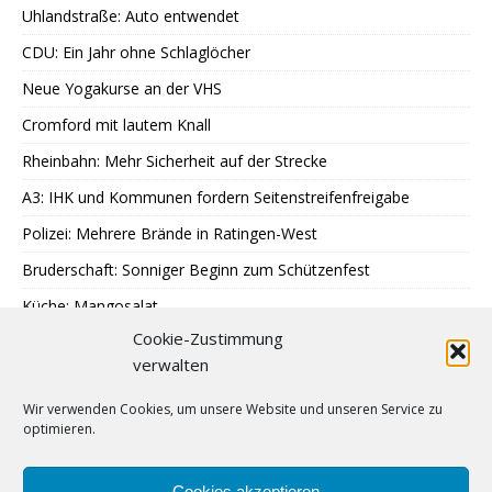
Uhlandstraße: Auto entwendet
CDU: Ein Jahr ohne Schlaglöcher
Neue Yogakurse an der VHS
Cromford mit lautem Knall
Rheinbahn: Mehr Sicherheit auf der Strecke
A3: IHK und Kommunen fordern Seitenstreifenfreigabe
Polizei: Mehrere Brände in Ratingen-West
Bruderschaft: Sonniger Beginn zum Schützenfest
Küche: Mangosalat
Cookie-Zustimmung
Tag der offenen Tür: WFB Werkstätten
verwalten
Essen: Neue Licht- und Farbgestaltung
Wir verwenden Cookies, um unsere Website und unseren Service zu
Fortuna: Zusammenarbeit mit adidas und 11teamsports
optimieren.
SPD: Blick in Klärwerk
Tell-Kompanie: Vorbereitungen für Schützenfest
Cookies akzeptieren