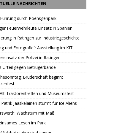
TUELLE NACHRICHTEN
 Führung durch Poensgenpark
ger Feuerwehrleute Einsatz in Spanien
rung in Ratingen zur Industriegeschichte
og und Fotografie“: Ausstellung im KIT
reinsatz der Polizei in Ratingen
s Urteil gegen Betrügerbande
hesonntag: Bruderschaft beginnt
zenfest
Alt-Traktorentreffen und Museumsfest
 Patrik Jääskeläinen stürmt für Ice Aliens
erswerth: Wachstum mit Maß
insames Lesen im Park
45 Arbeitsjahre sind genug