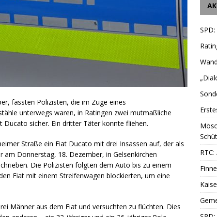
AK
SPD:
Ratin
Wande
„Dial
Sonde
r, fassten Polizisten, die im Zuge eines
Erste
ähle unterwegs waren, in Ratingen zwei mutmaßliche
 Ducato sicher. Ein dritter Täter konnte fliehen.
Mösc
Schüt
eimer Straße ein Fiat Ducato mit drei Insassen auf, der als
RTC: 
r am Donnerstag, 18. Dezember, in Gelsenkirchen
rieben. Die Polizisten folgten dem Auto bis zu einem
Finne
 den Fiat mit einem Streifenwagen blockierten, um eine
Kais
Geme
rei Männer aus dem Fiat und versuchten zu flüchten. Dies
SPD: 