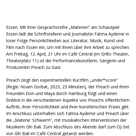
Essen. Mit ihrer Gesprächsreihe „Materien“ am Schauspiel
Essen lädt die Schriftstellerin und Journalistin Fatma Aydemir in
loser Folge Persönlichkeiten aus Literatur, Musik, Kunst und
Film nach Essen ein, um mit ihnen über ihre Arbeit zu sprechen.
Am Freitag, 12. April, 21 Uhr im Café Central (im Grillo-Theater,
Theaterplatz 11) ist die Performancekünstlerin, Sängerin und
Produzentin Preach zu Gast.
Preach zeigt den experimentellen Kurzfilm „under*score“
(Regie: Noam Gorbat, 2023, 23 Minuten), der Preach und ihren
Freunden Don und Maya durch Hamburg folgt und einen
Einblick in die verschiedenen Aspekte von Preachs öffentlichem
Auftritt, ihrer Persönlichkeit und ihrer künstlerischen Praxis gibt.
Im Anschluss unterhalten sich Fatma Aydemir und Preach über
die „Materie: Schwarm“, mit musikalischen Interventionen der
Musikerin Gîn Bali. Zum Abschluss des Abends darf zum DJ-Set
von Gîn Bali im Café Central getanzt werden.