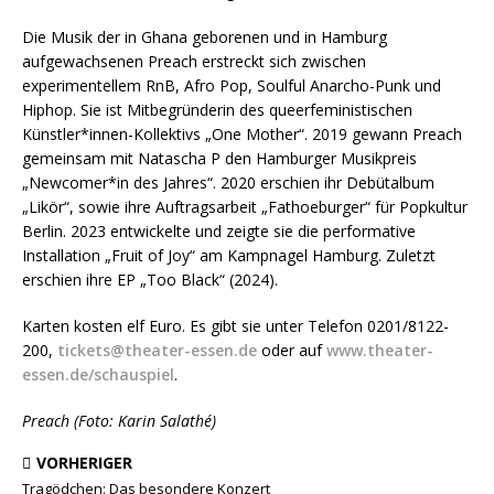
Die Musik der in Ghana geborenen und in Hamburg
aufgewachsenen Preach erstreckt sich zwischen
experimentellem RnB, Afro Pop, Soulful Anarcho-Punk und
Hiphop. Sie ist Mitbegründerin des queerfeministischen
Künstler*innen-Kollektivs „One Mother“. 2019 gewann Preach
gemeinsam mit Natascha P den Hamburger Musikpreis
„Newcomer*in des Jahres“. 2020 erschien ihr Debütalbum
„Likör“, sowie ihre Auftragsarbeit „Fathoeburger“ für Popkultur
Berlin. 2023 entwickelte und zeigte sie die performative
Installation „Fruit of Joy“ am Kampnagel Hamburg. Zuletzt
erschien ihre EP „Too Black“ (2024).
Karten kosten elf Euro. Es gibt sie unter Telefon 0201/8122-
200,
tickets@theater-essen.de
oder auf
www.theater-
essen.de/schauspiel
.
Preach (Foto: Karin Salathé)
VORHERIGER
Tragödchen: Das besondere Konzert