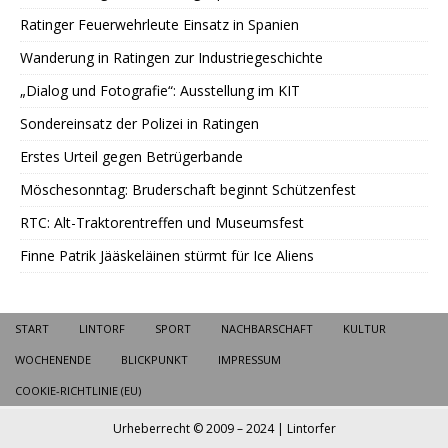
Ratinger Feuerwehrleute Einsatz in Spanien
Wanderung in Ratingen zur Industriegeschichte
„Dialog und Fotografie“: Ausstellung im KIT
Sondereinsatz der Polizei in Ratingen
Erstes Urteil gegen Betrügerbande
Möschesonntag: Bruderschaft beginnt Schützenfest
RTC: Alt-Traktorentreffen und Museumsfest
Finne Patrik Jääskeläinen stürmt für Ice Aliens
START
LINTORF
SPORT
NACHBARSCHAFT
KULTUR
WOCHENENDE
BLICKPUNKT
IMPRESSUM
COOKIE-RICHTLINIE (EU)
Urheberrecht © 2009 – 2024 | Lintorfer