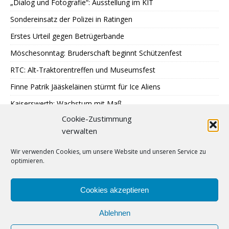
„Dialog und Fotografie“: Ausstellung im KIT
Sondereinsatz der Polizei in Ratingen
Erstes Urteil gegen Betrügerbande
Möschesonntag: Bruderschaft beginnt Schützenfest
RTC: Alt-Traktorentreffen und Museumsfest
Finne Patrik Jääskeläinen stürmt für Ice Aliens
Kaiserswerth: Wachstum mit Maß
Cookie-Zustimmung
Gemeinsames Lesen im Park
verwalten
SPD: 45 Arbeitsjahre sind genug
Wir verwenden Cookies, um unsere Website und unseren Service zu
Hochbeete am JUZ Eggerscheidt
optimieren.
Cromford: Malen mit Licht
Feuerwehr: Waldbrandbekämpfung in Spanien
Cookies akzeptieren
Ablehnen