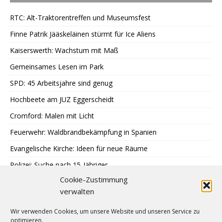
RTC: Alt-Traktorentreffen und Museumsfest
Finne Patrik Jääskeläinen stürmt für Ice Aliens
Kaiserswerth: Wachstum mit Maß
Gemeinsames Lesen im Park
SPD: 45 Arbeitsjahre sind genug
Hochbeete am JUZ Eggerscheidt
Cromford: Malen mit Licht
Feuerwehr: Waldbrandbekämpfung in Spanien
Evangelische Kirche: Ideen für neue Räume
Polizei: Suche nach 15-Jähriger
Cookie-Zustimmung
A40: Nach Fahrzeugbrand Sperrung
verwalten
MercatorJazz im September
Wir verwenden Cookies, um unsere Website und unseren Service zu
Breitscheid feiert 13. Schlossfest
optimieren.