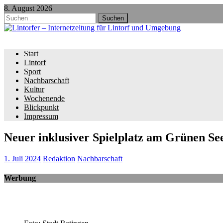
8. August 2026
Suchen
nach:
Start
Lintorf
Sport
Nachbarschaft
Kultur
Wochenende
Blickpunkt
Impressum
Neuer inklusiver Spielplatz am Grünen Se
1. Juli 2024
Redaktion
Nachbarschaft
Werbung