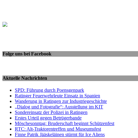
Folge uns bei Facebook
Aktuelle Nachrichten
SPD: Führung durch Poensgenpark
Ratinger Feuerwehrleute Einsatz in Spanien
Wanderung in Ratingen zur Industriegeschichte
„Dialog und Fotografie“: Ausstellung im KIT
Sondereinsatz der Polizei in Ratingen
Erstes Urteil gegen Betrügerbande
Möschesonntag: Bruderschaft beginnt Schützenfest
RTC: Alt-Traktorentreffen und Museumsfest
Finne Patrik Jääskeläinen stürmt für Ice Aliens