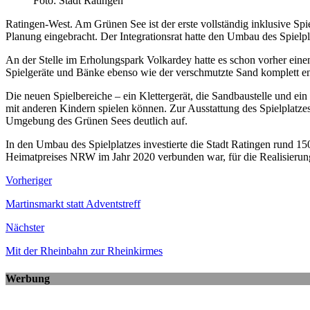
Foto: Stadt Ratingen
Ratingen-West. Am Grünen See ist der erste vollständig inklusive Spie
Planung eingebracht. Der Integrationsrat hatte den Umbau des Spielpla
An der Stelle im Erholungspark Volkardey hatte es schon vorher eine
Spielgeräte und Bänke ebenso wie der verschmutzte Sand komplett en
Die neuen Spielbereiche – ein Klettergerät, die Sandbaustelle und ein
mit anderen Kindern spielen können. Zur Ausstattung des Spielplatzes
Umgebung des Grünen Sees deutlich auf.
In den Umbau des Spielplatzes investierte die Stadt Ratingen rund 150
Heimatpreises NRW im Jahr 2020 verbunden war, für die Realisierung 
Vorheriger
Martinsmarkt statt Adventstreff
Nächster
Mit der Rheinbahn zur Rheinkirmes
Werbung