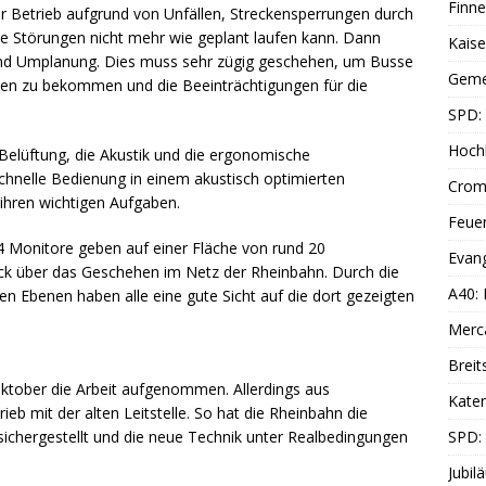
Finne
er Betrieb aufgrund von Unfällen, Streckensperrungen durch
he Störungen nicht mehr wie geplant laufen kann. Dann
Kais
 und Umplanung. Dies muss sehr zügig geschehen, um Busse
Geme
len zu bekommen und die Beeinträchtigungen für die
SPD: 
Hoch
Belüftung, die Akustik und die ergonomische
schnelle Bedienung in einem akustisch optimierten
Cromf
 ihren wichtigen Aufgaben.
Feue
 Monitore geben auf einer Fläche von rund 20
Evang
ck über das Geschehen im Netz der Rheinbahn. Durch die
A40:
n Ebenen haben alle eine gute Sicht auf die dort gezeigten
Merc
Breit
Oktober die Arbeit aufgenommen. Allerdings aus
Katen
ieb mit der alten Leitstelle. So hat die Rheinbahn die
 sichergestellt und die neue Technik unter Realbedingungen
SPD:
Jubil