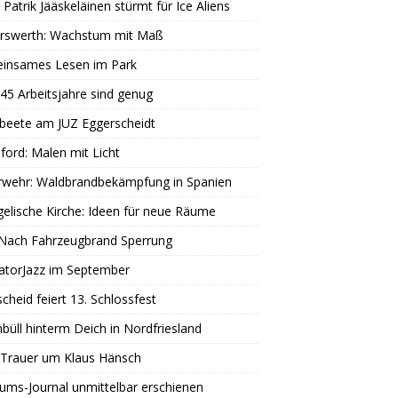
 Patrik Jääskeläinen stürmt für Ice Aliens
erswerth: Wachstum mit Maß
insames Lesen im Park
45 Arbeitsjahre sind genug
beete am JUZ Eggerscheidt
ord: Malen mit Licht
rwehr: Waldbrandbekämpfung in Spanien
elische Kirche: Ideen für neue Räume
 Nach Fahrzeugbrand Sperrung
atorJazz im September
scheid feiert 13. Schlossfest
büll hinterm Deich in Nordfriesland
 Trauer um Klaus Hänsch
äums-Journal unmittelbar erschienen