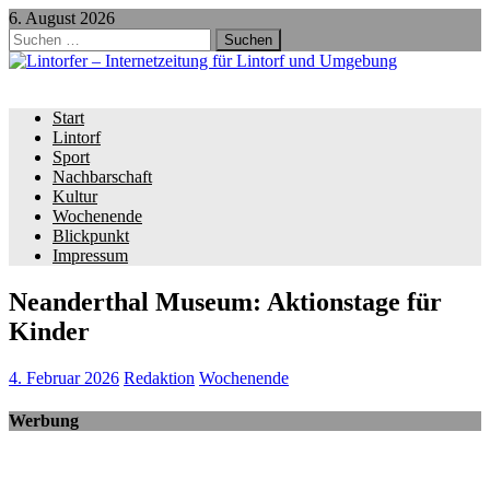
6. August 2026
Suchen
nach:
Start
Lintorf
Sport
Nachbarschaft
Kultur
Wochenende
Blickpunkt
Impressum
Neanderthal Museum: Aktionstage für
Kinder
4. Februar 2026
Redaktion
Wochenende
Werbung