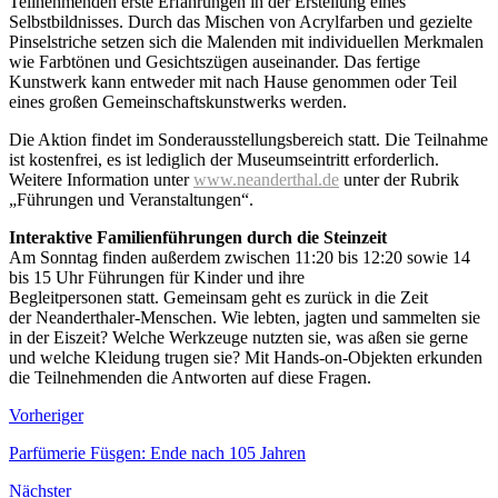
Teilnehmenden erste Erfahrungen in der Erstellung eines
Selbstbildnisses. Durch das Mischen von Acrylfarben und gezielte
Pinselstriche setzen sich die Malenden mit individuellen Merkmalen
wie Farbtönen und Gesichtszügen auseinander. Das fertige
Kunstwerk kann entweder mit nach Hause genommen oder Teil
eines großen Gemeinschaftskunstwerks werden.
Die Aktion findet im Sonderausstellungsbereich statt. Die Teilnahme
ist kostenfrei, es ist lediglich der Museumseintritt erforderlich.
Weitere Information unter
www.neanderthal.de
unter der Rubrik
„Führungen und Veranstaltungen“.
Interaktive Familienführungen durch die Steinzeit
Am Sonntag finden außerdem zwischen 11:20 bis 12:20 sowie 14
bis 15 Uhr Führungen für Kinder und ihre
Begleitpersonen statt. Gemeinsam geht es zurück in die Zeit
der Neanderthaler-Menschen. Wie lebten, jagten und sammelten sie
in der Eiszeit? Welche Werkzeuge nutzten sie, was aßen sie gerne
und welche Kleidung trugen sie? Mit Hands-on-Objekten erkunden
die Teilnehmenden die Antworten auf diese Fragen.
Vorheriger
Parfümerie Füsgen: Ende nach 105 Jahren
Nächster