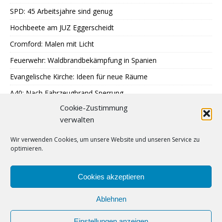
SPD: 45 Arbeitsjahre sind genug
Hochbeete am JUZ Eggerscheidt
Cromford: Malen mit Licht
Feuerwehr: Waldbrandbekämpfung in Spanien
Evangelische Kirche: Ideen für neue Räume
A40: Nach Fahrzeugbrand Sperrung
Cookie-Zustimmung
MercatorJazz im September
verwalten
Breitscheid feiert 13. Schlossfest
Wir verwenden Cookies, um unsere Website und unseren Service zu
Katenbüll hinterm Deich in Nordfriesland
optimieren.
SPD: Trauer um Klaus Hänsch
Jubiläums-Journal unmittelbar erschienen
Cookies akzeptieren
Ablehnen
Einstellungen anzeigen