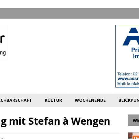
CHBARSCHAFT
KULTUR
WOCHENENDE
BLICKPU
 mit Stefan à Wengen
W
ur