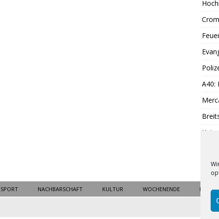
Hoch
Cromf
Feue
Evang
Poliz
A40:
Merc
Breit
Katen
SPD:
Wi
op
SPORT
NACHBARSCHAFT
KULTUR
WOCHENENDE
BLICK