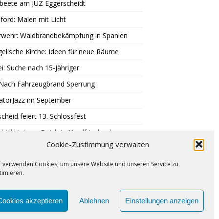
beete am JUZ Eggerscheidt
ord: Malen mit Licht
rwehr: Waldbrandbekämpfung in Spanien
elische Kirche: Ideen für neue Räume
ei: Suche nach 15-Jähriger
 Nach Fahrzeugbrand Sperrung
atorJazz im September
scheid feiert 13. Schlossfest
büll hinterm Deich in Nordfriesland
Cookie-Zustimmung verwalten
 Trauer um Klaus Hänsch
r verwenden Cookies, um unsere Website und unseren Service zu
timieren.
PUNKT
IMPRESSUM
COOKIE-RICHTLINIE (EU)
Cookies akzeptieren
Ablehnen
Einstellungen anzeigen