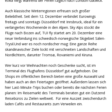
etwa fliegt während der Ferien täglich nach London-Gatwick.
Auch klassische Winterregionen erfreuen sich großer
Beliebtheit. Seit dem 12. Dezember verbindet Eurowings
freitags und sonntags Düsseldorf mit Innsbruck, ideal für ein
verlängertes Wochenende in den Alpen. Sky Alps stockt die
Flüge nach Bozen auf, TUI fly startet am 20. Dezember eine
neue Verbindung ins schwedisch-norwegische Skigebiet Sälen-
Trysil.Und wer es noch nordischer mag: Eine ganze Reihe
skandinavischer Ziele lockt mit verschneiten Landschaften und
Nordlichtern, darunter Tromsø, Rovaniemi und Kiruna.
Wer kurz vor Weihnachten noch Geschenke sucht, ist im
Terminal des Flughafens Düsseldorf gut aufgehoben. Die
Shops im öffentlichen Bereich bieten eine große Auswahl und
haben auch an den Feiertagen geöffnet. Außerdem lassen sich
hier Last-Minute-Trips buchen oder bereits die nächsten Ferien
planen: Im Reisemarkt des Terminals beraten gut ein Dutzend
Reisebüros zu Zielen weltweit. Für eine Auszeit zwischendurch
laden Cafés und Restaurants zum Verweilen ein.