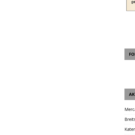
FO
AK
Merc
Breit
Katen