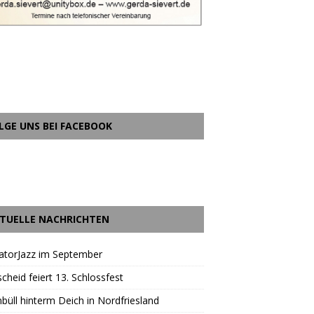
LGE UNS BEI FACEBOOK
TUELLE NACHRICHTEN
atorJazz im September
scheid feiert 13. Schlossfest
büll hinterm Deich in Nordfriesland