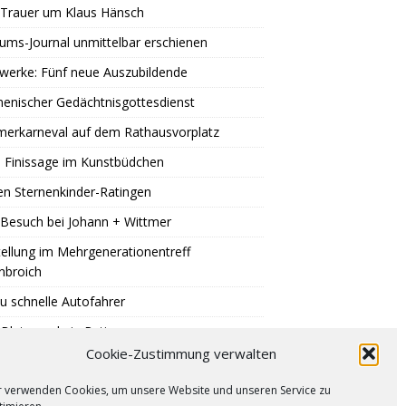
 Trauer um Klaus Hänsch
äums-Journal unmittelbar erschienen
werke: Fünf neue Auszubildende
enischer Gedächtnisgottesdienst
erkarneval auf dem Rathausvorplatz
 Finissage im Kunstbüdchen
en Sternenkinder-Ratingen
Besuch bei Johann + Wittmer
ellung im Mehrgenerationentreff
nbroich
u schnelle Autofahrer
Blutspende in Ratingen
Cookie-Zustimmung verwalten
er auf Eis legen
r verwenden Cookies, um unsere Website und unseren Service zu