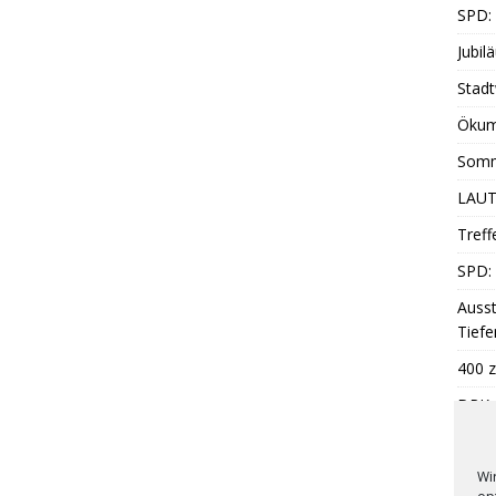
SPD:
Jubil
Stadt
Ökum
Somm
LAUT
Treff
SPD: 
Ausst
Tiefe
400 z
DRK: 
Somm
Wi