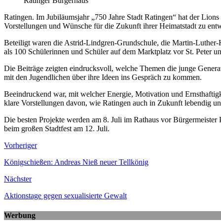
Ratinger Bürgerhaus
Ratingen. Im Jubiläumsjahr „750 Jahre Stadt Ratingen“ hat der Lions 
Vorstellungen und Wünsche für die Zukunft ihrer Heimatstadt zu entwi
Beteiligt waren die Astrid-Lindgren-Grundschule, die Martin-Luther
als 100 Schülerinnen und Schüler auf dem Marktplatz vor St. Peter und
Die Beiträge zeigten eindrucksvoll, welche Themen die junge Generat
mit den Jugendlichen über ihre Ideen ins Gespräch zu kommen.
Beeindruckend war, mit welcher Energie, Motivation und Ernsthaftigke
klare Vorstellungen davon, wie Ratingen auch in Zukunft lebendig un
Die besten Projekte werden am 8. Juli im Rathaus vor Bürgermeister 
beim großen Stadtfest am 12. Juli.
Vorheriger
Königschießen: Andreas Nieß neuer Tellkönig
Nächster
Aktionstage gegen sexualisierte Gewalt
Werbung