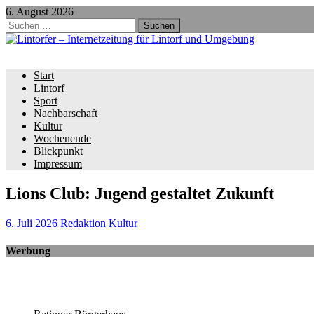
6. August 2026
Suchen
nach:
Start
Lintorf
Sport
Nachbarschaft
Kultur
Wochenende
Blickpunkt
Impressum
Lions Club: Jugend gestaltet Zukunft
6. Juli 2026
Redaktion
Kultur
Werbung