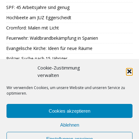
SPF: 45 Arbeitsjahre sind genug
Hochbeete am JUZ Eggerscheidt
Cromford: Malen mit Licht
Feuerwehr: Waldbrandbekämpfung in Spanien
Evangelische Kirche: Ideen für neue Räume
Polizei: Suche nach 15-Jähriger
Cookie-Zustimmung
A40: Nach Fahrzeugbrand Sperrung
verwalten
MercatorJazz im September
Wir verwenden Cookies, um unsere Website und unseren Service zu
Breitscheid feiert 13. Schlossfest
optimieren.
Katenbüll hinterm Deich in Nordfriesland
SPD: Trauer um Klaus Hänsch
Cookies akzeptieren
Ablehnen
Einstellungen anzeigen