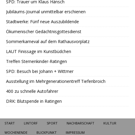
SPD: Trauer um Klaus Hänsch
Jubiläums-Journal unmittelbar erschienen
Stadtwerke: Fünf neue Auszubildende
Ökumenischer Gedächtnisgottesdienst
Sommerkarneval auf dem Rathausvorplatz
LAUT Finissage im Kunstbüdchen
Treffen Sternenkinder-Ratingen
SPD: Besuch bei Johann + Wittmer
Ausstellung im Mehrgenerationentreff Tiefenbroich
400 zu schnelle Autofahrer
DRK: Blutspende in Ratingen
START
LINTORF
SPORT
NACHBARSCHAFT
KULTUR
WOCHENENDE
BLICKPUNKT
IMPRESSUM