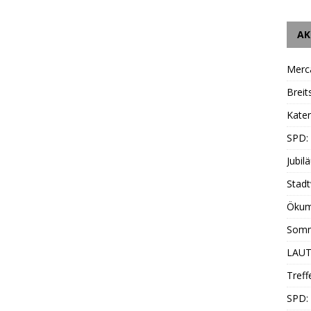
AK
Merc
Breit
Katen
SPD:
Jubil
Stadt
Ökum
Somm
LAUT
Treff
SPD: 