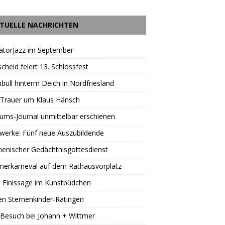
TUELLE NACHRICHTEN
atorJazz im September
scheid feiert 13. Schlossfest
büll hinterm Deich in Nordfriesland
 Trauer um Klaus Hänsch
äums-Journal unmittelbar erschienen
werke: Fünf neue Auszubildende
enischer Gedächtnisgottesdienst
erkarneval auf dem Rathausvorplatz
 Finissage im Kunstbüdchen
en Sternenkinder-Ratingen
Besuch bei Johann + Wittmer