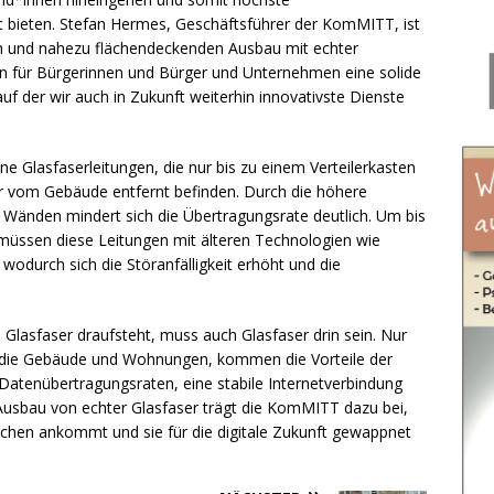
t bieten. Stefan Hermes, Geschäftsführer der KomMITT, ist
n und nahezu flächendeckenden Ausbau mit echter
gen für Bürgerinnen und Bürger und Unternehmen eine solide
uf der wir auch in Zukunft weiterhin innovativste Dienste
e Glasfaserleitungen, die nur bis zu einem Verteilerkasten
er vom Gebäude entfernt befinden. Durch die höhere
r Wänden mindert sich die Übertragungsrate deutlich. Um bis
müssen diese Leitungen mit älteren Technologien wie
wodurch sich die Störanfälligkeit erhöht und die
lasfaser draufsteht, muss auch Glasfaser drin sein. Nur
in die Gebäude und Wohnungen, kommen die Vorteile der
Datenübertragungsraten, eine stabile Internetverbindung
Ausbau von echter Glasfaser trägt die KomMITT dazu bei,
nschen ankommt und sie für die digitale Zukunft gewappnet