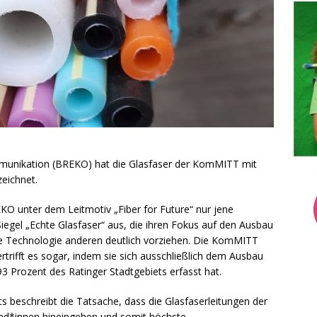
munikation (BREKO) hat die Glasfaser der KomMITT mit
zeichnet.
KO unter dem Leitmotiv „Fiber for Future“ nur jene
el „Echte Glasfaser“ aus, die ihren Fokus auf den Ausbau
se Technologie anderen deutlich vorziehen. Die KomMITT
ertrifft es sogar, indem sie sich ausschließlich dem Ausbau
93 Prozent des Ratinger Stadtgebiets erfasst hat.
ts beschreibt die Tatsache, dass die Glasfaserleitungen der
und*innen hineingehen und somit höchste