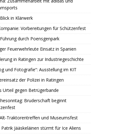
una: Zusammenarbeit mit adidas und
amsports
Blick in Klärwerk
Kompanie: Vorbereitungen für Schützenfest
 Führung durch Poensgenpark
ger Feuerwehrleute Einsatz in Spanien
rung in Ratingen zur Industriegeschichte
og und Fotografie“: Ausstellung im KIT
reinsatz der Polizei in Ratingen
s Urteil gegen Betrügerbande
hesonntag: Bruderschaft beginnt
zenfest
Alt-Traktorentreffen und Museumsfest
 Patrik Jääskeläinen stürmt für Ice Aliens