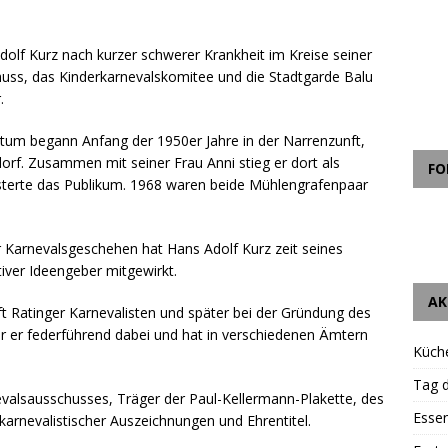
dolf Kurz nach kurzer schwerer Krankheit im Kreise seiner
huss, das Kinderkarnevalskomitee und die Stadtgarde Balu
.
tum begann Anfang der 1950er Jahre in der Narrenzunft,
rf. Zusammen mit seiner Frau Anni stieg er dort als
FO
geisterte das Publikum. 1968 waren beide Mühlengrafenpaar
r Karnevalsgeschehen hat Hans Adolf Kurz zeit seines
iver Ideengeber mitgewirkt.
AK
 Ratinger Karnevalisten und später bei der Gründung des
r er federführend dabei und hat in verschiedenen Ämtern
Küch
Tag d
valsausschusses, Träger der Paul-Kellermann-Plakette, des
Essen
karnevalistischer Auszeichnungen und Ehrentitel.