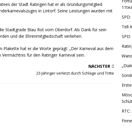
Fort
tees der Stadt Ratingen hat er als Gründungsmitglied
11te
Kinderkarnevalszuges in Lintorf. Seine Leistungen wurden mit
SPD: 
Tell-
die Stadtgrade Blau Rot vom Oberdorf. Als Dank für sein
den und die Ehrenmitgliedschaft verliehen.
SPD:
Ratin
nn-Plakette hat er die Worte geprägt: „Der Karneval aus dem
ein Vermächtnis für den Ratinger Karneval sein.
Wande
„Dial
NÄCHSTER
23-Jähriger verletzt durch Schläge und Tritte
Sonde
Erste
Mösc
Schüt
RTC: 
Finne