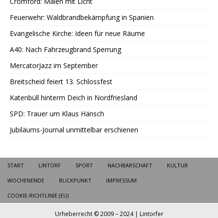
Cromford: Malen mit Licht
Feuerwehr: Waldbrandbekämpfung in Spanien
Evangelische Kirche: Ideen für neue Räume
A40: Nach Fahrzeugbrand Sperrung
MercatorJazz im September
Breitscheid feiert 13. Schlossfest
Katenbüll hinterm Deich in Nordfriesland
SPD: Trauer um Klaus Hänsch
Jubiläums-Journal unmittelbar erschienen
START
LINTORF
SPORT
NACHBARSCHAFT
KULTUR
WOCHENENDE
BLICKPUNKT
IMPRESSUM
COOKIE-RICHTLINIE (EU)
Urheberrecht © 2009 – 2024 | Lintorfer