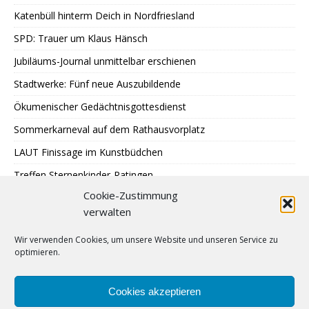
Katenbüll hinterm Deich in Nordfriesland
SPD: Trauer um Klaus Hänsch
Jubiläums-Journal unmittelbar erschienen
Stadtwerke: Fünf neue Auszubildende
Ökumenischer Gedächtnisgottesdienst
Sommerkarneval auf dem Rathausvorplatz
LAUT Finissage im Kunstbüdchen
Treffen Sternenkinder-Ratingen
Cookie-Zustimmung
SPD: Besuch bei Johann + Wittmer
verwalten
Ausstellung im Mehrgenerationentreff Tiefenbroich
Wir verwenden Cookies, um unsere Website und unseren Service zu
400 zu schnelle Autofahrer
optimieren.
DRK: Blutspende in Ratingen
Sommer auf Eis legen
Cookies akzeptieren