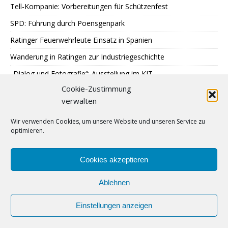
Tell-Kompanie: Vorbereitungen für Schützenfest
SPD: Führung durch Poensgenpark
Ratinger Feuerwehrleute Einsatz in Spanien
Wanderung in Ratingen zur Industriegeschichte
„Dialog und Fotografie“: Ausstellung im KIT
Cookie-Zustimmung
Sondereinsatz der Polizei in Ratingen
verwalten
Erstes Urteil gegen Betrügerbande
Wir verwenden Cookies, um unsere Website und unseren Service zu
Möschesonntag: Bruderschaft beginnt Schützenfest
optimieren.
RTC: Alt-Traktorentreffen und Museumsfest
Finne Patrik Jääskeläinen stürmt für Ice Aliens
Cookies akzeptieren
Ablehnen
Einstellungen anzeigen
Urheberrecht © 2009 – 2024 | Lintorfer