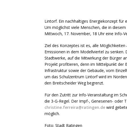
Lintorf. Ein nachhaltiges Energiekonzept für e
Um möglichst viele Menschen, die in diese
Mittwoch, 17. November, 18 Uhr eine Info-Ve
Ziel des Konzeptes ist es, alle Möglichkeit
Emissionen in dem Modellviertel zu senken. D
Stadtwerke, auf die Mitwirkung der Bürger a
Projekt profitieren, denn im Mittelpunkt der
Infrastruktur sowie der Gebäude, vom Einzel
um das Schulzentrum Lintorf wird im Norden
den Breitscheider Weg begrenzt.
Für den Zutritt zur Info-Veranstaltung im Sc
die 3-G-Regel. Der Impf-, Genesenen- oder T
christine.ferreira@ratingen.de
wird gebete
möglich.
Foto: Stadt Ratingen