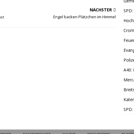
Geme
NÄCHSTER
SPD: 
euz
Engel backen Plätzchen im Himmel
Hoch
Cromf
Feue
Evang
Poliz
A40:
Merc
Breit
Katen
SPD: