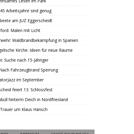
insames Lesen im Park
45 Arbeitsjahre sind genug
beete am JUZ Eggerscheidt
ord: Malen mit Licht
rwehr: Waldbrandbekämpfung in Spanien
elische Kirche: Ideen für neue Räume
ei: Suche nach 15-Jähriger
 Nach Fahrzeugbrand Sperrung
atorJazz im September
scheid feiert 13. Schlossfest
büll hinterm Deich in Nordfriesland
 Trauer um Klaus Hänsch