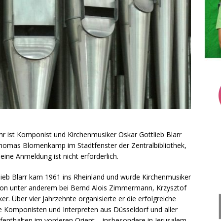
r ist Komponist und Kirchenmusiker Oskar Gottlieb Blarr
Thomas Blomenkamp im Stadtfenster der Zentralbibliothek,
, eine Anmeldung ist nicht erforderlich.
eb Blarr kam 1961 ins Rheinland und wurde Kirchenmusiker
tion unter anderem bei Bernd Alois Zimmermann, Krzysztof
. Über vier Jahrzehnte organisierte er die erfolgreiche
e Komponisten und Interpreten aus Düsseldorf und aller
ufenthalten im vorderen Orient – insbesondere in Jerusalem