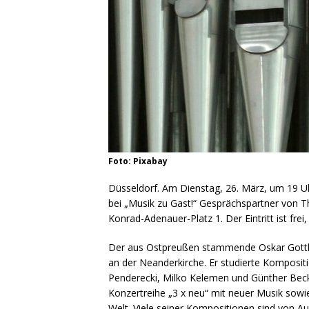
Foto: Pixabay
Düsseldorf. Am Dienstag, 26. März, um 19 Uh
bei „Musik zu Gast!“ Gesprächspartner von 
Konrad-Adenauer-Platz 1. Der Eintritt ist frei
Der aus Ostpreußen stammende Oskar Gottli
an der Neanderkirche. Er studierte Komposi
Penderecki, Milko Kelemen und Günther Becker
Konzertreihe „3 x neu“ mit neuer Musik sowi
Welt. Viele seiner Kompositionen sind von A