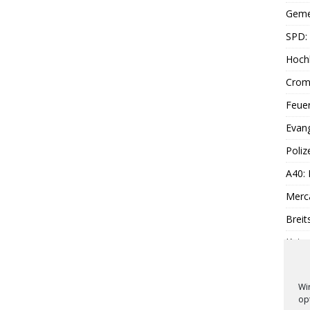
Geme
SPD: 
Hoch
Cromf
Feue
Evang
Poliz
A40:
Merc
Breit
Katen
SPD:
Wi
op