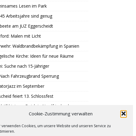
insames Lesen im Park
45 Arbeitsjahre sind genug
beete am JUZ Eggerscheidt
ord: Malen mit Licht
rwehr: Waldbrandbekämpfung in Spanien
elische Kirche: Ideen für neue Räume
ei: Suche nach 15-Jähriger
 Nach Fahrzeugbrand Sperrung
atorJazz im September
scheid feiert 13. Schlossfest
büll hinterm Deich in Nordfriesland
Cookie-Zustimmung verwalten
 Trauer um Klaus Hänsch
r verwenden Cookies, um unsere Website und unseren Service zu
timieren.