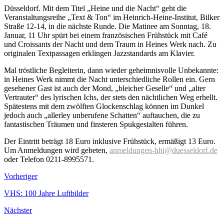
Düsseldorf. Mit dem Titel „Heine und die Nacht“ geht die
Veranstaltungsreihe „Text & Ton“ im Heinrich-Heine-Institut, Bilker
Straße 12-14, in die nächste Runde. Die Matinee am Sonntag, 18.
Januar, 11 Uhr spürt bei einem französischen Frühstück mit Café
und Croissants der Nacht und dem Traum in Heines Werk nach. Zu
originalen Textpassagen erklingen Jazzstandards am Klavier.
Mal tröstliche Begleiterin, dann wieder geheimnisvolle Unbekannte:
in Heines Werk nimmt die Nacht unterschiedliche Rollen ein. Gern
gesehener Gast ist auch der Mond, „bleicher Geselle“ und „alter
Vertrauter“ des lyrischen Ichs, der stets den nächtlichen Weg erhellt.
Spätestens mit dem zwölften Glockenschlag können im Dunkel
jedoch auch „allerley unberufene Schatten“ auftauchen, die zu
fantastischen Träumen und finsteren Spukgestalten führen.
Der Eintritt beträgt 18 Euro inklusive Frühstück, ermäßigt 13 Euro.
Um Anmeldungen wird gebeten,
anmeldungen-hhi@duesseldorf.de
oder Telefon 0211-8995571.
Vorheriger
VHS: 100 Jahre Luftbilder
Nächster