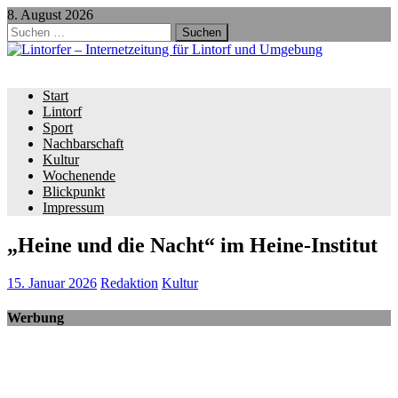
8. August 2026
Suchen
nach:
Start
Lintorf
Sport
Nachbarschaft
Kultur
Wochenende
Blickpunkt
Impressum
„Heine und die Nacht“ im Heine-Institut
15. Januar 2026
Redaktion
Kultur
Werbung