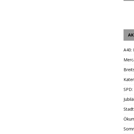
AK
A40:
Merc
Breit
Katen
SPD:
Jubil
Stadt
Ökum
Somm