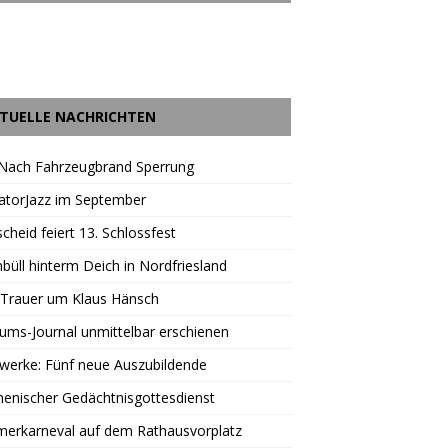
TUELLE NACHRICHTEN
 Nach Fahrzeugbrand Sperrung
atorJazz im September
scheid feiert 13. Schlossfest
büll hinterm Deich in Nordfriesland
 Trauer um Klaus Hänsch
äums-Journal unmittelbar erschienen
werke: Fünf neue Auszubildende
enischer Gedächtnisgottesdienst
erkarneval auf dem Rathausvorplatz