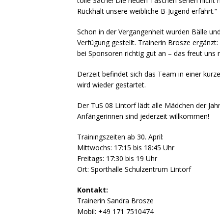
tolle Sache! Die neuen Taschen sehen nicht n
Rückhalt unsere weibliche B-Jugend erfährt.“
Schon in der Vergangenheit wurden Bälle un
Verfügung gestellt. Trainerin Brosze ergän
bei Sponsoren richtig gut an – das freut uns ri
Derzeit befindet sich das Team in einer kur
wird wieder gestartet.
Der TuS 08 Lintorf lädt alle Mädchen der Ja
Anfängerinnen sind jederzeit willkommen!
Trainingszeiten ab 30. April:
Mittwochs: 17:15 bis 18:45 Uhr
Freitags: 17:30 bis 19 Uhr
Ort: Sporthalle Schulzentrum Lintorf
Kontakt:
Trainerin Sandra Brosze
Mobil: ‪+49 171 7510474