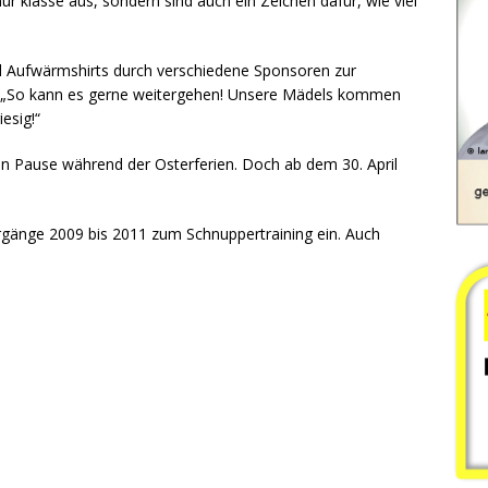
ur klasse aus, sondern sind auch ein Zeichen dafür, wie viel
d Aufwärmshirts durch verschiedene Sponsoren zur
zt: „So kann es gerne weitergehen! Unsere Mädels kommen
esig!“
zen Pause während der Osterferien. Doch ab dem 30. April
hrgänge 2009 bis 2011 zum Schnuppertraining ein. Auch