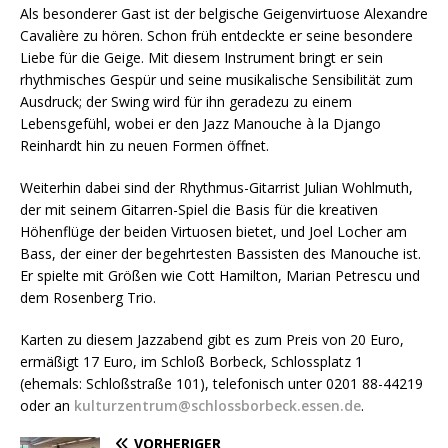
Als besonderer Gast ist der belgische Geigenvirtuose Alexandre
Cavalière zu hören. Schon früh entdeckte er seine besondere
Liebe für die Geige. Mit diesem Instrument bringt er sein
rhythmisches Gespür und seine musikalische Sensibilität zum
Ausdruck; der Swing wird für ihn geradezu zu einem
Lebensgefühl, wobei er den Jazz Manouche à la Django
Reinhardt hin zu neuen Formen öffnet.
Weiterhin dabei sind der Rhythmus-Gitarrist Julian Wohlmuth,
der mit seinem Gitarren-Spiel die Basis für die kreativen
Höhenflüge der beiden Virtuosen bietet, und Joel Locher am
Bass, der einer der begehrtesten Bassisten des Manouche ist.
Er spielte mit Größen wie Cott Hamilton, Marian Petrescu und
dem Rosenberg Trio.
Karten zu diesem Jazzabend gibt es zum Preis von 20 Euro,
ermäßigt 17 Euro, im Schloß Borbeck, Schlossplatz 1
(ehemals: Schloßstraße 101), telefonisch unter 0201 88-44219
oder an
kulturzentrum@schlossborbeck.essen.de
.
VORHERIGER