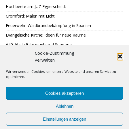
Hochbeete am JUZ Eggerscheidt
Cromford: Malen mit Licht
Feuerwehr: Waldbrandbekämpfung in Spanien
Evangelische Kirche: Ideen für neue Räume
A40: Nach Fahrzeugbrand Sperrung
Cookie-Zustimmung
MercatorJazz im September
verwalten
Breitscheid feiert 13. Schlossfest
Wir verwenden Cookies, um unsere Website und unseren Service zu
Katenbüll hinterm Deich in Nordfriesland
optimieren.
SPD: Trauer um Klaus Hänsch
Jubiläums-Journal unmittelbar erschienen
Cookies akzeptieren
Ablehnen
Einstellungen anzeigen
Urheberrecht © 2009 – 2024 | Lintorfer