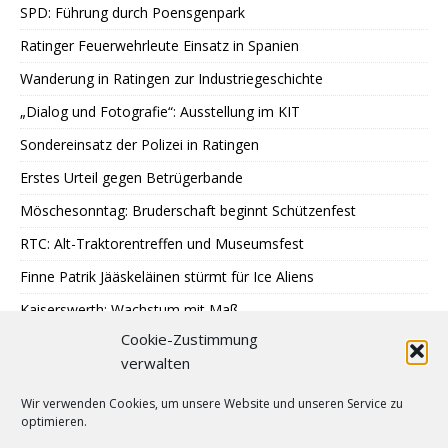
SPD: Führung durch Poensgenpark
Ratinger Feuerwehrleute Einsatz in Spanien
Wanderung in Ratingen zur Industriegeschichte
„Dialog und Fotografie“: Ausstellung im KIT
Sondereinsatz der Polizei in Ratingen
Erstes Urteil gegen Betrügerbande
Möschesonntag: Bruderschaft beginnt Schützenfest
RTC: Alt-Traktorentreffen und Museumsfest
Finne Patrik Jääskeläinen stürmt für Ice Aliens
Kaiserswerth: Wachstum mit Maß
Cookie-Zustimmung
Gemeinsames Lesen im Park
verwalten
SPD: 45 Arbeitsjahre sind genug
Wir verwenden Cookies, um unsere Website und unseren Service zu
Hochbeete am JUZ Eggerscheidt
optimieren.
Cromford: Malen mit Licht