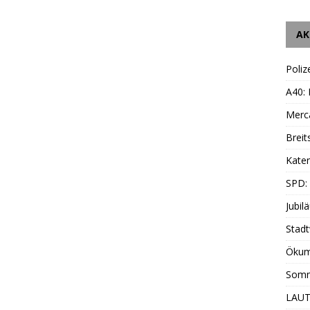
AK
Poliz
A40:
Merc
Breit
Katen
SPD:
Jubil
Stadt
Ökum
Somm
LAUT