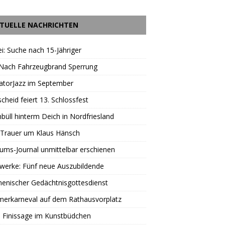
TUELLE NACHRICHTEN
ei: Suche nach 15-Jähriger
 Nach Fahrzeugbrand Sperrung
atorJazz im September
scheid feiert 13. Schlossfest
büll hinterm Deich in Nordfriesland
 Trauer um Klaus Hänsch
äums-Journal unmittelbar erschienen
werke: Fünf neue Auszubildende
enischer Gedächtnisgottesdienst
erkarneval auf dem Rathausvorplatz
 Finissage im Kunstbüdchen