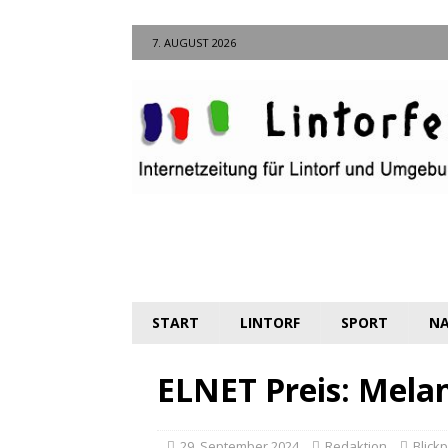
7. AUGUST 2026
START
LINTORF
SPORT
NA
ELNET Preis: Mela
29. September 2024
Redaktion
Blickp