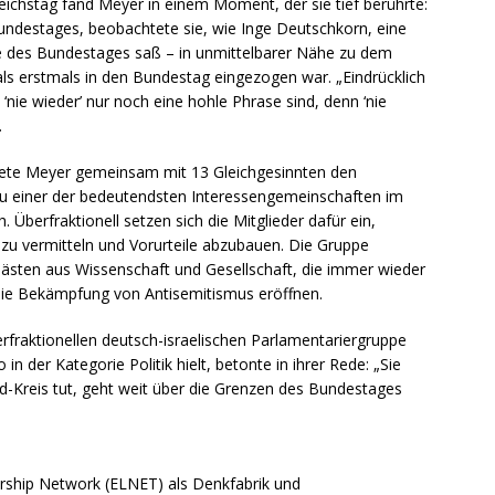
m Reichstag fand Meyer in einem Moment, der sie tief berührte:
Bundestages, beobachtete sie, wie Inge Deutschkorn, eine
e des Bundestages saß – in unmittelbarer Nähe zu dem
ls erstmals in den Bundestag eingezogen war. „Eindrücklich
‘nie wieder’ nur noch eine hohle Phrase sind, denn ‘nie
.
dete Meyer gemeinsam mit 13 Gleichgesinnten den
 zu einer der bedeutendsten Interessengemeinschaften im
 Überfraktionell setzen sich die Mitglieder dafür ein,
zu vermitteln und Vorurteile abzubauen. Die Gruppe
ästen aus Wissenschaft und Gesellschaft, die immer wieder
die Bekämpfung von Antisemitismus eröffnen.
fraktionellen deutsch-israelischen Parlamentariergruppe
n der Kategorie Politik hielt, betonte in ihrer Rede: „Sie
-Kreis tut, geht weit über die Grenzen des Bundestages
ership Network (ELNET) als Denkfabrik und