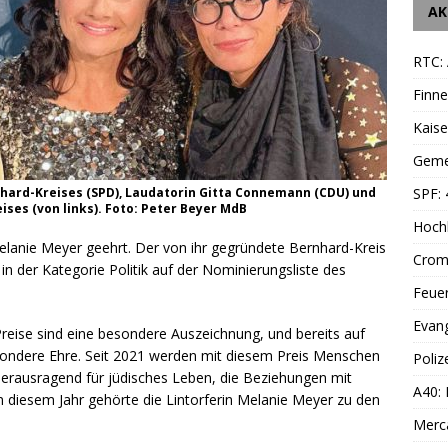
AK
RTC: 
Finne
Kais
Geme
SPF: 
hard-Kreises (SPD), Laudatorin Gitta Connemann (CDU) und
ses (von links). Foto: Peter Beyer MdB
Hoch
in Melanie Meyer geehrt. Der von ihr gegründete Bernhard-Kreis
Cromf
n der Kategorie Politik auf der Nominierungsliste des
Feue
Evang
eise sind eine besondere Auszeichnung, und bereits auf
esondere Ehre. Seit 2021 werden mit diesem Preis Menschen
Poliz
herausragend für jüdisches Leben, die Beziehungen mit
A40:
n diesem Jahr gehörte die Lintorferin Melanie Meyer zu den
Merc