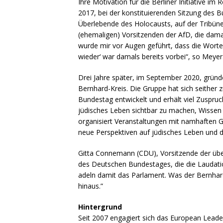
Ihre Motivation für die Berliner Initiative i
2017, bei der konstituierenden Sitzung des 
Überlebende des Holocausts, auf der Tribün
(ehemaligen) Vorsitzenden der AfD, die dama
wurde mir vor Augen geführt, dass die Worte 
wieder‘ war damals bereits vorbei“, so Meyer
Drei Jahre später, im September 2020, grün
Bernhard-Kreis. Die Gruppe hat sich seither
Bundestag entwickelt und erhält viel Zuspruch.
jüdisches Leben sichtbar zu machen, Wissen 
organisiert Veranstaltungen mit namhaften G
neue Perspektiven auf jüdisches Leben und 
Gitta Connemann (CDU), Vorsitzende der über
des Deutschen Bundestages, die die Laudatio i
adeln damit das Parlament. Was der Bernhard
hinaus.”
Hintergrund
Seit 2007 engagiert sich das European Lead