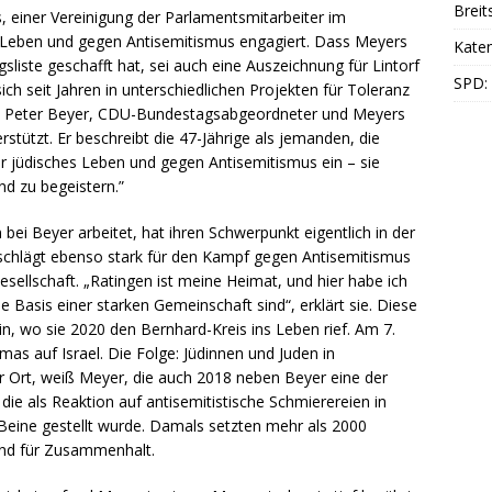
Breit
, einer Vereinigung der Parlamentsmitarbeiter im
s Leben und gegen Antisemitismus engagiert. Dass Meyers
Katen
iste geschafft hat, sei auch eine Auszeichnung für Lintorf
SPD:
ch seit Jahren in unterschiedlichen Projekten für Toleranz
so Peter Beyer, CDU-Bundestagsabgeordneter und Meyers
stützt. Er beschreibt die 47-Jährige als jemanden, die
für jüdisches Leben und gegen Antisemitismus ein – sie
d zu begeistern.”
 bei Beyer arbeitet, hat ihren Schwerpunkt eigentlich in der
z schlägt ebenso stark für den Kampf gegen Antisemitismus
esellschaft. „Ratingen ist meine Heimat, und hier habe ich
 Basis einer starken Gemeinschaft sind“, erklärt sie. Diese
 ein, wo sie 2020 den Bernhard-Kreis ins Leben rief. Am 7.
mas auf Israel. Die Folge: Jüdinnen und Juden in
r Ort, weiß Meyer, die auch 2018 neben Beyer eine der
 die als Reaktion auf antisemitistische Schmierereien in
e Beine gestellt wurde. Damals setzten mehr als 2000
nd für Zusammenhalt.