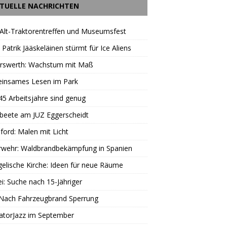
TUELLE NACHRICHTEN
Alt-Traktorentreffen und Museumsfest
 Patrik Jääskeläinen stürmt für Ice Aliens
erswerth: Wachstum mit Maß
insames Lesen im Park
45 Arbeitsjahre sind genug
beete am JUZ Eggerscheidt
ord: Malen mit Licht
rwehr: Waldbrandbekämpfung in Spanien
elische Kirche: Ideen für neue Räume
ei: Suche nach 15-Jähriger
 Nach Fahrzeugbrand Sperrung
atorJazz im September