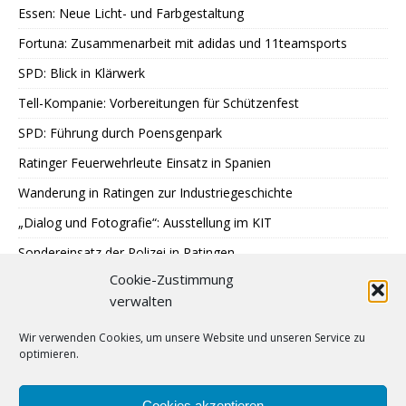
Essen: Neue Licht- und Farbgestaltung
Fortuna: Zusammenarbeit mit adidas und 11teamsports
SPD: Blick in Klärwerk
Tell-Kompanie: Vorbereitungen für Schützenfest
SPD: Führung durch Poensgenpark
Ratinger Feuerwehrleute Einsatz in Spanien
Wanderung in Ratingen zur Industriegeschichte
„Dialog und Fotografie“: Ausstellung im KIT
Sondereinsatz der Polizei in Ratingen
Cookie-Zustimmung
Erstes Urteil gegen Betrügerbande
verwalten
Möschesonntag: Bruderschaft beginnt Schützenfest
Wir verwenden Cookies, um unsere Website und unseren Service zu
RTC: Alt-Traktorentreffen und Museumsfest
optimieren.
Finne Patrik Jääskeläinen stürmt für Ice Aliens
Kaiserswerth: Wachstum mit Maß
Cookies akzeptieren