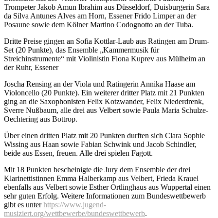
Trompeter Jakob Amun Ibrahim aus Düsseldorf, Duisburgerin Sara
da Silva Antunes Alves am Horn, Essener Frido Limper an der
Posaune sowie dem Kölner Martino Codognotto an der Tuba.
Dritte Preise gingen an Sofia Kottlar-Laub aus Ratingen am Drum-
Set (20 Punkte), das Ensemble „Kammermusik für
Streichinstrumente“ mit Violinistin Fiona Kuprev aus Mülheim an
der Ruhr, Essener
Joscha Rensing an der Viola und Ratingerin Annika Haase am
Violoncello (20 Punkte). Ein weiterer dritter Platz mit 21 Punkten
ging an die Saxophonisten Felix Kotzwander, Felix Niederdrenk,
Sverre Nußbaum, alle drei aus Velbert sowie Paula Maria Schulze-
Oechtering aus Bottrop.
Über einen dritten Platz mit 20 Punkten durften sich Clara Sophie
Wissing aus Haan sowie Fabian Schwink und Jacob Schindler,
beide aus Essen, freuen. Alle drei spielen Fagott.
Mit 18 Punkten bescheinigte die Jury dem Ensemble der drei
Klarinettistinnen Emma Halberkamp aus Velbert, Frieda Krauel
ebenfalls aus Velbert sowie Esther Ortlinghaus aus Wuppertal einen
sehr guten Erfolg. Weitere Informationen zum Bundeswettbewerb
gibt es unter
https://www.jugend-
musiziert.org/wettbewerbe/bundeswettbewerb
.