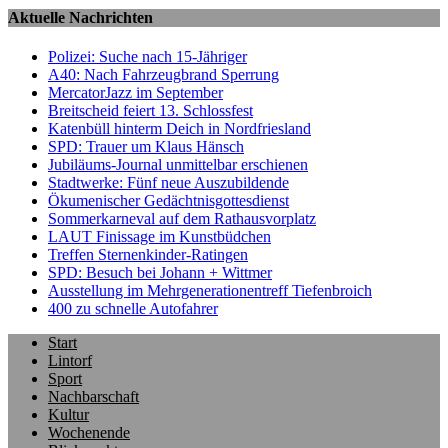
Aktuelle Nachrichten
Polizei: Suche nach 15-Jähriger
A40: Nach Fahrzeugbrand Sperrung
MercatorJazz im September
Breitscheid feiert 13. Schlossfest
Katenbüll hinterm Deich in Nordfriesland
SPD: Trauer um Klaus Hänsch
Jubiläums-Journal unmittelbar erschienen
Stadtwerke: Fünf neue Auszubildende
Ökumenischer Gedächtnisgottesdienst
Sommerkarneval auf dem Rathausvorplatz
LAUT Finissage im Kunstbüdchen
Treffen Sternenkinder-Ratingen
SPD: Besuch bei Johann + Wittmer
Ausstellung im Mehrgenerationentreff Tiefenbroich
400 zu schnelle Autofahrer
Start
Lintorf
Sport
Nachbarschaft
Kultur
Wochenende