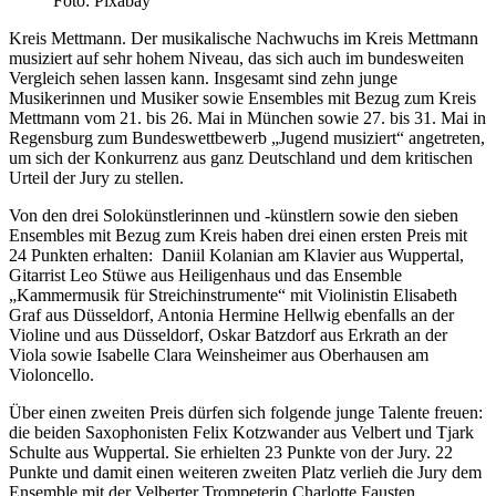
Foto: Pixabay
Kreis Mettmann. Der musikalische Nachwuchs im Kreis Mettmann
musiziert auf sehr hohem Niveau, das sich auch im bundesweiten
Vergleich sehen lassen kann. Insgesamt sind zehn junge
Musikerinnen und Musiker sowie Ensembles mit Bezug zum Kreis
Mettmann vom 21. bis 26. Mai in München sowie 27. bis 31. Mai in
Regensburg zum Bundeswettbewerb „Jugend musiziert“ angetreten,
um sich der Konkurrenz aus ganz Deutschland und dem kritischen
Urteil der Jury zu stellen.
Von den drei Solokünstlerinnen und -künstlern sowie den sieben
Ensembles mit Bezug zum Kreis haben drei einen ersten Preis mit
24 Punkten erhalten: Daniil Kolanian am Klavier aus Wuppertal,
Gitarrist Leo Stüwe aus Heiligenhaus und das Ensemble
„Kammermusik für Streichinstrumente“ mit Violinistin Elisabeth
Graf aus Düsseldorf, Antonia Hermine Hellwig ebenfalls an der
Violine und aus Düsseldorf, Oskar Batzdorf aus Erkrath an der
Viola sowie Isabelle Clara Weinsheimer aus Oberhausen am
Violoncello.
Über einen zweiten Preis dürfen sich folgende junge Talente freuen:
die beiden Saxophonisten Felix Kotzwander aus Velbert und Tjark
Schulte aus Wuppertal. Sie erhielten 23 Punkte von der Jury. 22
Punkte und damit einen weiteren zweiten Platz verlieh die Jury dem
Ensemble mit der Velberter Trompeterin Charlotte Fausten,