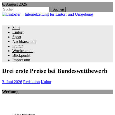
6. August 2026
Suchen
nach:
Start
Lintorf
Sport
Nachbarschaft
Kultur
Wochenende
Blickpunkt
Impressum
Drei erste Preise bei Bundeswettbewerb
3. Juni 2026
Redaktion
Kultur
Werbung