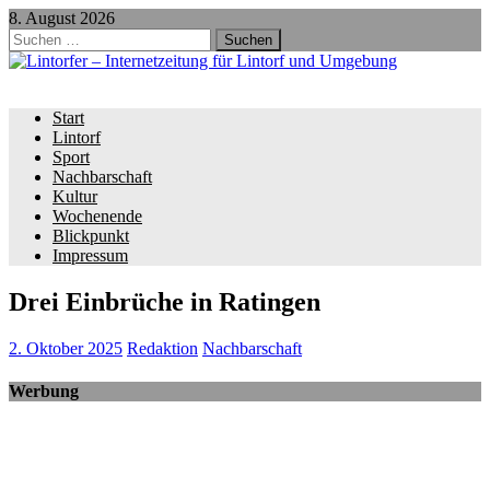
8. August 2026
Suchen
nach:
Start
Lintorf
Sport
Nachbarschaft
Kultur
Wochenende
Blickpunkt
Impressum
Drei Einbrüche in Ratingen
2. Oktober 2025
Redaktion
Nachbarschaft
Werbung