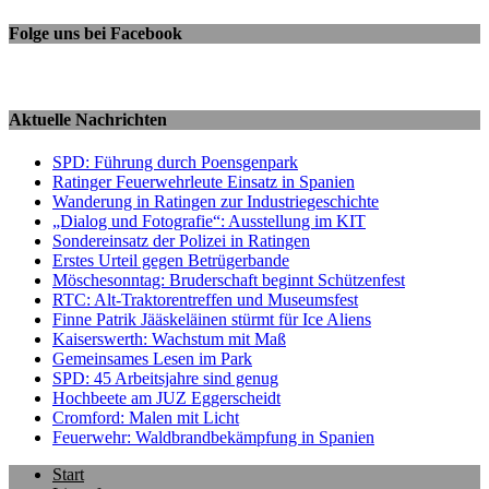
Folge uns bei Facebook
Aktuelle Nachrichten
SPD: Führung durch Poensgenpark
Ratinger Feuerwehrleute Einsatz in Spanien
Wanderung in Ratingen zur Industriegeschichte
„Dialog und Fotografie“: Ausstellung im KIT
Sondereinsatz der Polizei in Ratingen
Erstes Urteil gegen Betrügerbande
Möschesonntag: Bruderschaft beginnt Schützenfest
RTC: Alt-Traktorentreffen und Museumsfest
Finne Patrik Jääskeläinen stürmt für Ice Aliens
Kaiserswerth: Wachstum mit Maß
Gemeinsames Lesen im Park
SPD: 45 Arbeitsjahre sind genug
Hochbeete am JUZ Eggerscheidt
Cromford: Malen mit Licht
Feuerwehr: Waldbrandbekämpfung in Spanien
Start