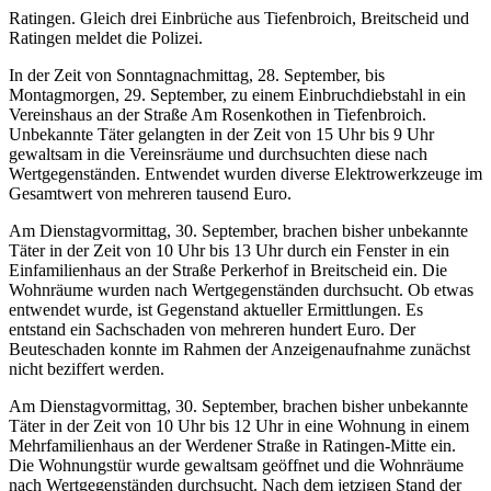
Ratingen. Gleich drei Einbrüche aus Tiefenbroich, Breitscheid und
Ratingen meldet die Polizei.
In der Zeit von Sonntagnachmittag, 28. September, bis
Montagmorgen, 29. September, zu einem Einbruchdiebstahl in ein
Vereinshaus an der Straße Am Rosenkothen in Tiefenbroich.
Unbekannte Täter gelangten in der Zeit von 15 Uhr bis 9 Uhr
gewaltsam in die Vereinsräume und durchsuchten diese nach
Wertgegenständen. Entwendet wurden diverse Elektrowerkzeuge im
Gesamtwert von mehreren tausend Euro.
Am Dienstagvormittag, 30. September, brachen bisher unbekannte
Täter in der Zeit von 10 Uhr bis 13 Uhr durch ein Fenster in ein
Einfamilienhaus an der Straße Perkerhof in Breitscheid ein. Die
Wohnräume wurden nach Wertgegenständen durchsucht. Ob etwas
entwendet wurde, ist Gegenstand aktueller Ermittlungen. Es
entstand ein Sachschaden von mehreren hundert Euro. Der
Beuteschaden konnte im Rahmen der Anzeigenaufnahme zunächst
nicht beziffert werden.
Am Dienstagvormittag, 30. September, brachen bisher unbekannte
Täter in der Zeit von 10 Uhr bis 12 Uhr in eine Wohnung in einem
Mehrfamilienhaus an der Werdener Straße in Ratingen-Mitte ein.
Die Wohnungstür wurde gewaltsam geöffnet und die Wohnräume
nach Wertgegenständen durchsucht. Nach dem jetzigen Stand der