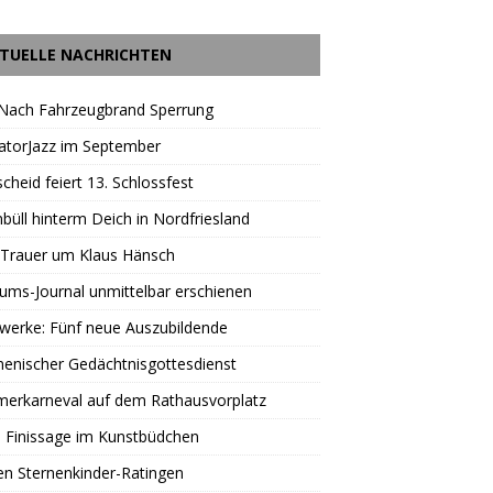
TUELLE NACHRICHTEN
 Nach Fahrzeugbrand Sperrung
atorJazz im September
scheid feiert 13. Schlossfest
büll hinterm Deich in Nordfriesland
 Trauer um Klaus Hänsch
äums-Journal unmittelbar erschienen
werke: Fünf neue Auszubildende
enischer Gedächtnisgottesdienst
erkarneval auf dem Rathausvorplatz
 Finissage im Kunstbüdchen
en Sternenkinder-Ratingen