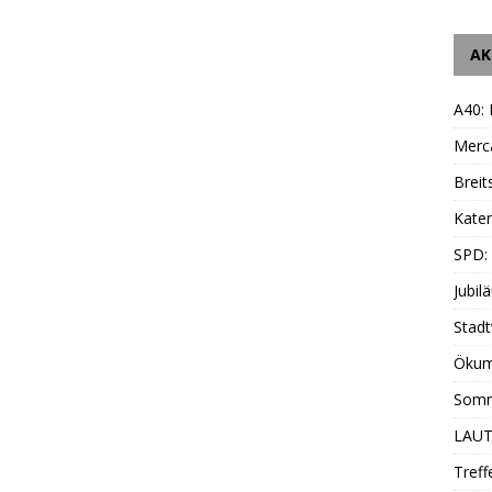
AK
A40:
Merc
Breit
Katen
SPD:
Jubil
Stadt
Ökum
Somm
LAUT
Treff