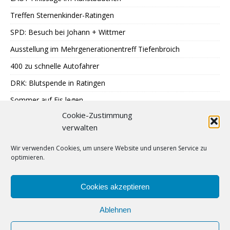
Treffen Sternenkinder-Ratingen
SPD: Besuch bei Johann + Wittmer
Ausstellung im Mehrgenerationentreff Tiefenbroich
400 zu schnelle Autofahrer
DRK: Blutspende in Ratingen
Sommer auf Eis legen
Cookie-Zustimmung
Industriegeschichte hautnah erleben
verwalten
Comedy-Abend: Benni Stark auf Sommerbühne
Wir verwenden Cookies, um unsere Website und unseren Service zu
VLH: Quecke 2026 im Druck
optimieren.
Online-Auktion zu Fundsachen
Einbruch im Kuckelter Weg
Cookies akzeptieren
Ablehnen