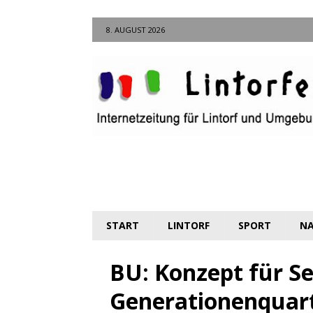
8. AUGUST 2026
START
LINTORF
SPORT
NA
BU: Konzept für S
Generationenquart