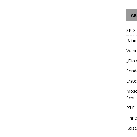
AK
SPD:
Ratin
Wande
„Dial
Sonde
Erste
Mösc
Schüt
RTC: 
Finne
Kais