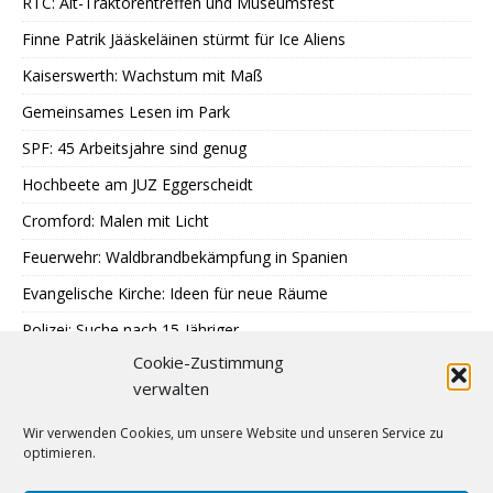
RTC: Alt-Traktorentreffen und Museumsfest
Finne Patrik Jääskeläinen stürmt für Ice Aliens
Kaiserswerth: Wachstum mit Maß
Gemeinsames Lesen im Park
SPF: 45 Arbeitsjahre sind genug
Hochbeete am JUZ Eggerscheidt
Cromford: Malen mit Licht
Feuerwehr: Waldbrandbekämpfung in Spanien
Evangelische Kirche: Ideen für neue Räume
Polizei: Suche nach 15-Jähriger
Cookie-Zustimmung
A40: Nach Fahrzeugbrand Sperrung
verwalten
MercatorJazz im September
Wir verwenden Cookies, um unsere Website und unseren Service zu
Breitscheid feiert 13. Schlossfest
optimieren.
Katenbüll hinterm Deich in Nordfriesland