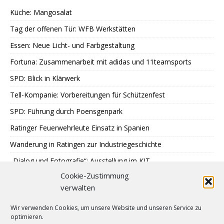
Küche: Mangosalat
Tag der offenen Tür: WFB Werkstätten
Essen: Neue Licht- und Farbgestaltung
Fortuna: Zusammenarbeit mit adidas und 11teamsports
SPD: Blick in Klärwerk
Tell-Kompanie: Vorbereitungen für Schützenfest
SPD: Führung durch Poensgenpark
Ratinger Feuerwehrleute Einsatz in Spanien
Wanderung in Ratingen zur Industriegeschichte
„Dialog und Fotografie“: Ausstellung im KIT
Cookie-Zustimmung
Sondereinsatz der Polizei in Ratingen
verwalten
Erstes Urteil gegen Betrügerbande
Wir verwenden Cookies, um unsere Website und unseren Service zu
Möschesonntag: Bruderschaft beginnt Schützenfest
optimieren.