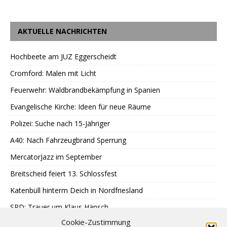
AKTUELLE NACHRICHTEN
Hochbeete am JUZ Eggerscheidt
Cromford: Malen mit Licht
Feuerwehr: Waldbrandbekämpfung in Spanien
Evangelische Kirche: Ideen für neue Räume
Polizei: Suche nach 15-Jähriger
A40: Nach Fahrzeugbrand Sperrung
MercatorJazz im September
Breitscheid feiert 13. Schlossfest
Katenbüll hinterm Deich in Nordfriesland
SPD: Trauer um Klaus Hänsch
Cookie-Zustimmung
Jubiläums-Journal unmittelbar erschienen