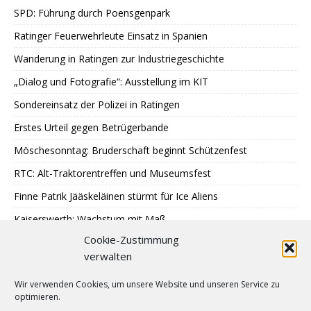
SPD: Führung durch Poensgenpark
Ratinger Feuerwehrleute Einsatz in Spanien
Wanderung in Ratingen zur Industriegeschichte
„Dialog und Fotografie“: Ausstellung im KIT
Sondereinsatz der Polizei in Ratingen
Erstes Urteil gegen Betrügerbande
Möschesonntag: Bruderschaft beginnt Schützenfest
RTC: Alt-Traktorentreffen und Museumsfest
Finne Patrik Jääskeläinen stürmt für Ice Aliens
Kaiserswerth: Wachstum mit Maß
Cookie-Zustimmung
Gemeinsames Lesen im Park
verwalten
SPD: 45 Arbeitsjahre sind genug
Wir verwenden Cookies, um unsere Website und unseren Service zu
Hochbeete am JUZ Eggerscheidt
optimieren.
Cromford: Malen mit Licht