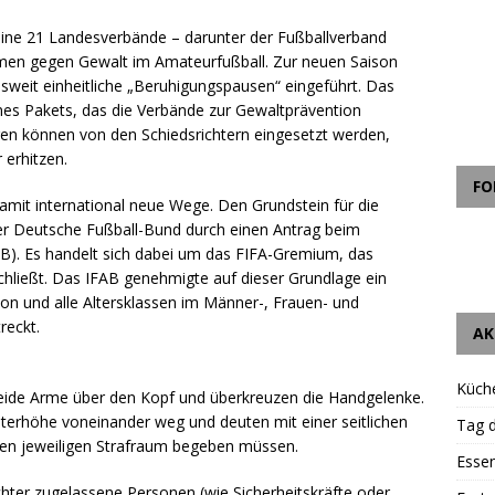
ine 21 Landesverbände – darunter der Fußballverband
men gegen Gewalt im Amateurfußball. Zur neuen Saison
eit einheitliche „Beruhigungspausen“ eingeführt. Das
ines Pakets, das die Verbände zur Gewaltprävention
gen können von den Schiedsrichtern eingesetzt werden,
 erhitzen.
FO
it international neue Wege. Den Grundstein für die
er Deutsche Fußball-Bund durch einen Antrag beim
FAB). Es handelt sich dabei um das FIFA-Gremium, das
hließt. Das IFAB genehmigte auf dieser Grundlage ein
ison und alle Altersklassen im Männer-, Frauen- und
reckt.
AK
Küch
beide Arme über den Kopf und überkreuzen die Handgelenke.
lterhöhe voneinander weg und deuten mit einer seitlichen
Tag d
hren jeweiligen Strafraum begeben müssen.
Essen
chter zugelassene Personen (wie Sicherheitskräfte oder