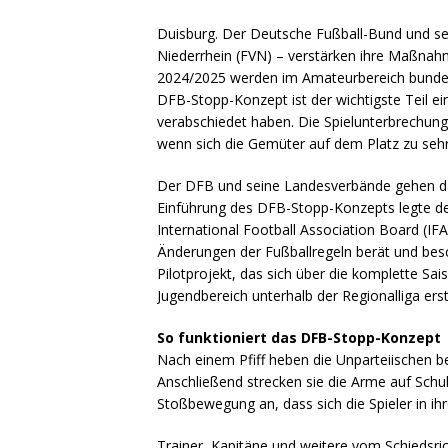
Duisburg. Der Deutsche Fußball-Bund und se
Niederrhein (FVN) – verstärken ihre Maßnah
2024/2025 werden im Amateurbereich bundesw
DFB-Stopp-Konzept ist der wichtigste Teil e
verabschiedet haben. Die Spielunterbrechun
wenn sich die Gemüter auf dem Platz zu sehr
Der DFB und seine Landesverbände gehen dam
Einführung des DFB-Stopp-Konzepts legte d
International Football Association Board (I
Änderungen der Fußballregeln berät und besc
Pilotprojekt, das sich über die komplette Sa
Jugendbereich unterhalb der Regionalliga erst
So funktioniert das DFB-Stopp-Konzept
Nach einem Pfiff heben die Unparteiischen 
Anschließend strecken sie die Arme auf Schu
Stoßbewegung an, dass sich die Spieler in i
Trainer, Kapitäne und weitere vom Schiedsri