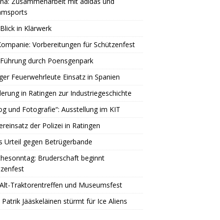
una: Zusammenarbeit mit adidas und
amsports
Blick in Klärwerk
Kompanie: Vorbereitungen für Schützenfest
 Führung durch Poensgenpark
ger Feuerwehrleute Einsatz in Spanien
rung in Ratingen zur Industriegeschichte
og und Fotografie“: Ausstellung im KIT
reinsatz der Polizei in Ratingen
s Urteil gegen Betrügerbande
hesonntag: Bruderschaft beginnt
zenfest
Alt-Traktorentreffen und Museumsfest
 Patrik Jääskeläinen stürmt für Ice Aliens