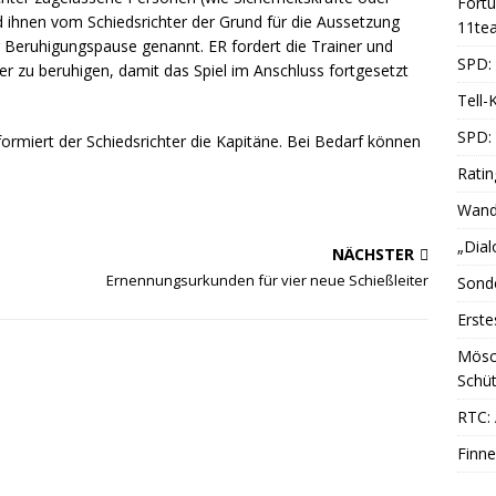
Fort
d ihnen vom Schiedsrichter der Grund für die Aussetzung
11te
r Beruhigungspause genannt. ER fordert die Trainer und
SPD: 
uer zu beruhigen, damit das Spiel im Anschluss fortgesetzt
.
Tell-
SPD:
formiert der Schiedsrichter die Kapitäne. Bei Bedarf können
Ratin
Wande
„Dial
NÄCHSTER
Ernennungsurkunden für vier neue Schießleiter
Sonde
Erste
Mösc
Schüt
RTC: 
Finne