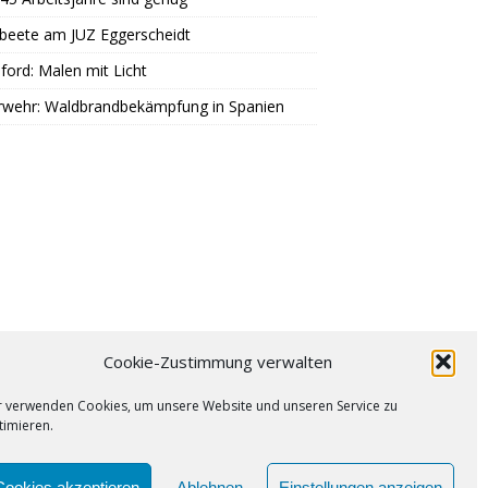
beete am JUZ Eggerscheidt
ord: Malen mit Licht
rwehr: Waldbrandbekämpfung in Spanien
Cookie-Zustimmung verwalten
r verwenden Cookies, um unsere Website und unseren Service zu
timieren.
PUNKT
IMPRESSUM
COOKIE-RICHTLINIE (EU)
Cookies akzeptieren
Ablehnen
Einstellungen anzeigen