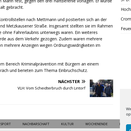
inen Mann fest, gegen den drei Haftbefehle vorlagen. Er wurde
alt gebracht.
Hoch
Cromf
 Kontrollstellen nach Mettmann und postierten sich an der
 und Metzkausener Straße. Insgesamt stellten sie im Rahmen
Feue
ie ohne Fahrerlaubnis unterwegs waren. Ein weiteres
wurde aus dem Verkehr gezogen. Zudem waren mehrere
gten mehrere Anzeigen wegen Ordnungswidrigkeiten im
m Bereich Kriminalprävention mit Bürgern an einem
spräch und berieten zum Thema Einbruchschutz.
NÄCHSTER
VLH: Vom Scheidterbruch durch Lintorf
Wi
op
SPORT
NACHBARSCHAFT
KULTUR
WOCHENENDE
BLICK