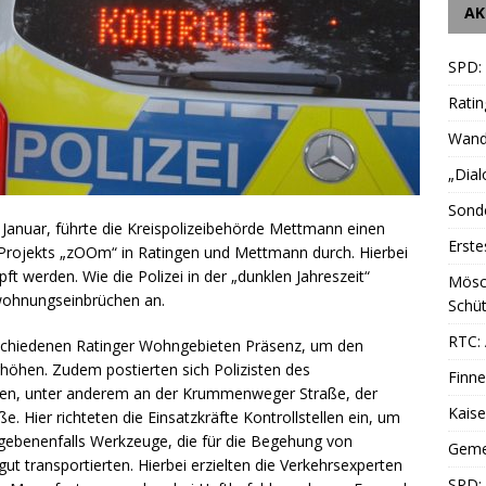
AK
SPD:
Ratin
Wande
„Dial
Sonde
Januar, führte die Kreispolizeibehörde Mettmann einen
Erste
 Projekts „zOOm“ in Ratingen und Mettmann durch. Hierbei
t werden. Wie die Polizei in der „dunklen Jahreszeit“
Mösc
swohnungseinbrüchen an.
Schüt
RTC: 
erschiedenen Ratinger Wohngebieten Präsenz, um den
erhöhen. Zudem postierten sich Polizisten des
Finne
ßen, unter anderem an der Krummenweger Straße, der
Kais
Hier richteten die Einsatzkräfte Kontrollstellen ein, um
egebenenfalls Werkzeuge, die für die Begehung von
Geme
t transportierten. Hierbei erzielten die Verkehrsexperten
SPD: 