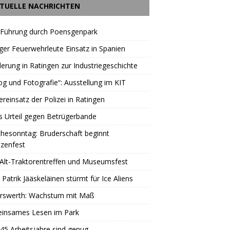
TUELLE NACHRICHTEN
 Führung durch Poensgenpark
ger Feuerwehrleute Einsatz in Spanien
rung in Ratingen zur Industriegeschichte
og und Fotografie“: Ausstellung im KIT
reinsatz der Polizei in Ratingen
s Urteil gegen Betrügerbande
hesonntag: Bruderschaft beginnt
zenfest
Alt-Traktorentreffen und Museumsfest
 Patrik Jääskeläinen stürmt für Ice Aliens
erswerth: Wachstum mit Maß
insames Lesen im Park
45 Arbeitsjahre sind genug