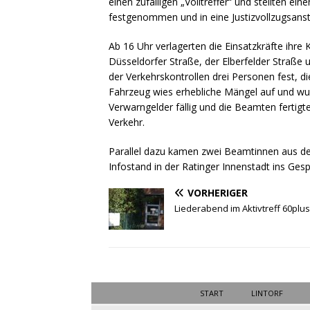
einen zufälligen „Volltreffer“ und stellten e
festgenommen und in eine Justizvollzugsanst
Ab 16 Uhr verlagerten die Einsatzkräfte ihre
Düsseldorfer Straße, der Elberfelder Straße
der Verkehrskontrollen drei Personen fest, d
Fahrzeug wies erhebliche Mängel auf und 
Verwarngelder fällig und die Beamten ferti
Verkehr.
Parallel dazu kamen zwei Beamtinnen aus de
Infostand in der Ratinger Innenstadt ins Ge
VORHERIGER
Liederabend im Aktivtreff 60plus
START
LINTORF