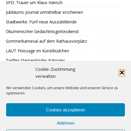
SPD: Trauer um Klaus Hänsch
Jubiläums-Journal unmittelbar erschienen
Stadtwerke: Fünf neue Auszubildende
Ökumenischer Gedächtnisgottesdienst
Sommerkarneval auf dem Rathausvorplatz
LAUT Finissage im Kunstbüdchen
Treffen Sternenkinder-Ratingen
Cookie-Zustimmung
SPD: Besuch bei Johann + Wittmer
verwalten
Ausstellung im Mehrgenerationentreff Tiefenbroich
Wir verwenden Cookies, um unsere Website und unseren Service zu
400 zu schnelle Autofahrer
optimieren.
DRK: Blutspende in Ratingen
Sommer auf Eis legen
Cookies akzeptieren
Ablehnen