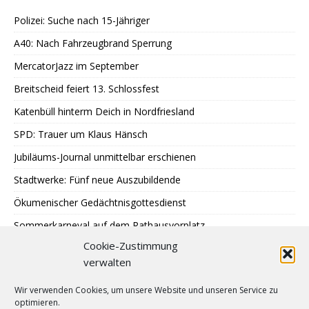
Polizei: Suche nach 15-Jähriger
A40: Nach Fahrzeugbrand Sperrung
MercatorJazz im September
Breitscheid feiert 13. Schlossfest
Katenbüll hinterm Deich in Nordfriesland
SPD: Trauer um Klaus Hänsch
Jubiläums-Journal unmittelbar erschienen
Stadtwerke: Fünf neue Auszubildende
Ökumenischer Gedächtnisgottesdienst
Sommerkarneval auf dem Rathausvorplatz
Cookie-Zustimmung
LAUT Finissage im Kunstbüdchen
verwalten
Treffen Sternenkinder-Ratingen
Wir verwenden Cookies, um unsere Website und unseren Service zu
SPD: Besuch bei Johann + Wittmer
optimieren.