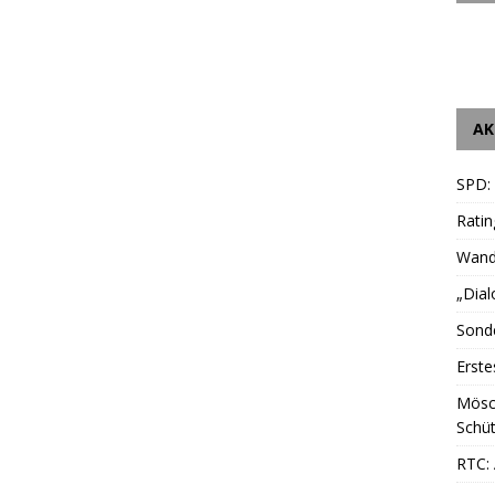
AK
SPD:
Ratin
Wande
„Dial
Sonde
Erste
Mösc
Schüt
RTC: 