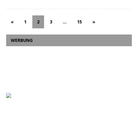
«
1
2
3
…
15
»
WERBUNG